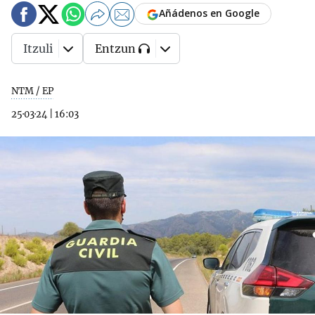
Añádenos en Google
Itzuli
Entzun
NTM / EP
25·03·24
|
16:03