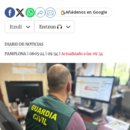
Añádenos en Google
Itzuli
Entzun
DIARIO DE NOTICIAS
PAMPLONA
|
08·05·24
|
09:34
|
Actualizado a las 09:34