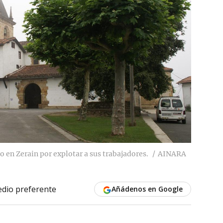
o en Zerain por explotar a sus trabajadores.
AINARA
dio preferente
Añádenos en Google