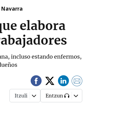
n Navarra
que elabora
trabajadores
mana, incluso estando enfermos,
 dueños
Itzuli
Entzun