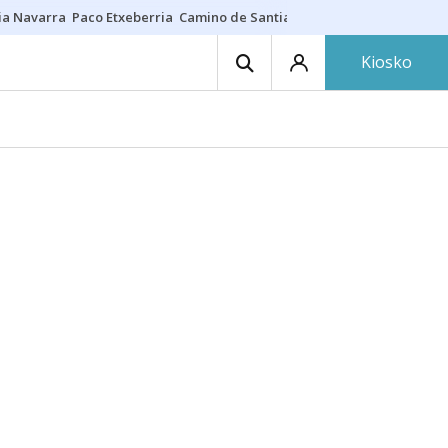
ia Navarra
Paco Etxeberria
Camino de Santiago
Eclipse solar en Nav
Kiosko