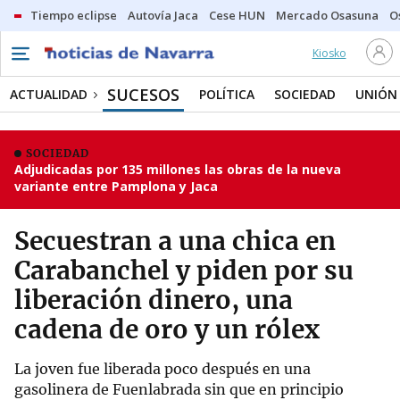
Tiempo eclipse
Autovía Jaca
Cese HUN
Mercado Osasuna
O
Kiosko
SUCESOS
ACTUALIDAD
POLÍTICA
SOCIEDAD
UNIÓN
SOCIEDAD
Adjudicadas por 135 millones las obras de la nueva
variante entre Pamplona y Jaca
Secuestran a una chica en
Carabanchel y piden por su
liberación dinero, una
cadena de oro y un rólex
La joven fue liberada poco después en una
gasolinera de Fuenlabrada sin que en principio