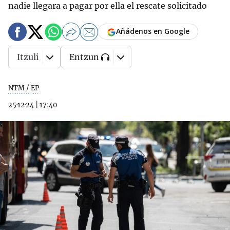
nadie llegara a pagar por ella el rescate solicitado
Añádenos en Google
Itzuli
Entzun
NTM / EP
25·12·24
|
17:40