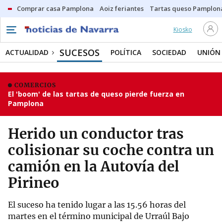
Comprar casa Pamplona
Aoiz feriantes
Tartas queso Pamplon
Kiosko
SUCESOS
ACTUALIDAD
POLÍTICA
SOCIEDAD
UNIÓN
COMERCIOS
El 'boom' de las tartas de queso pierde fuerza en
Pamplona
Herido un conductor tras
colisionar su coche contra un
camión en la Autovía del
Pirineo
El suceso ha tenido lugar a las 15.56 horas del
martes en el término municipal de Urraúl Bajo