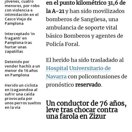
jóvenes, cuatro
en el punto kilométrico 31,6 de
menores, por robo
con violencia e
la A-21
y han sido movilizados
intimidación en el
bomberos de Sangüesa, una
Casco Viejo de
Pamplona
ambulancia de soporte vital
Interceptado 'in
básico Bomberos y agentes de
fraganti' en
Pamplona tras
Policía Foral.
hurtar unas
zapatillas
El herido ha sido trasladado al
Detenido por
vender hachís a un
Hospital Universitario de
menor de 16 años
en Pamplona
Navarra
con policontusiones de
pronóstico
reservado
.
Herido un ciclista
en Izagaondoa al
sufrir una caída
provocada por
Un conductor de 76 años,
unos perros sueltos
en la vía
leve tras chocar contra
una farola en Zizur