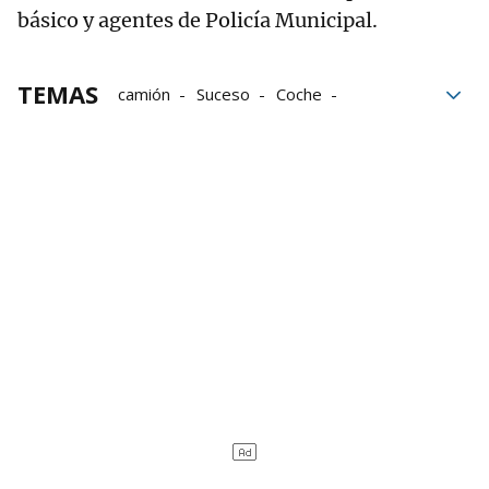
básico y agentes de Policía Municipal.
TEMAS
camión
Suceso
Coche
Pirineo de Navarra
Autovía del Pirineo
Hospital Universitario de Navarra