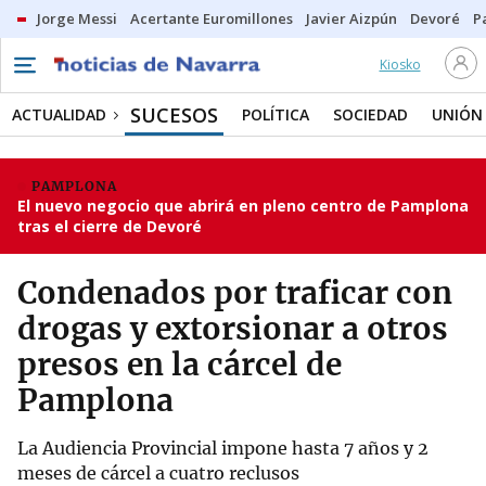
Jorge Messi
Acertante Euromillones
Javier Aizpún
Devoré
P
Kiosko
SUCESOS
ACTUALIDAD
POLÍTICA
SOCIEDAD
UNIÓN
PAMPLONA
El nuevo negocio que abrirá en pleno centro de Pamplona
tras el cierre de Devoré
Condenados por traficar con
drogas y extorsionar a otros
presos en la cárcel de
Pamplona
La Audiencia Provincial impone hasta 7 años y 2
meses de cárcel a cuatro reclusos