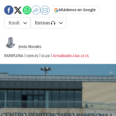
Añádenos en Google
Itzuli
Entzun
Jesús Morales
PAMPLONA
|
13·01·25
|
11:49
|
Actualizado a las 21:15