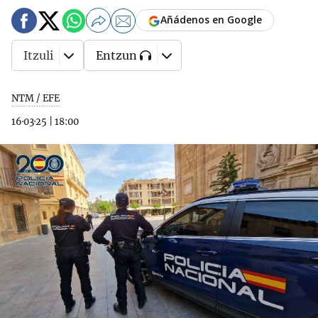
Añádenos en Google
Itzuli
Entzun
NTM / EFE
16·03·25
|
18:00