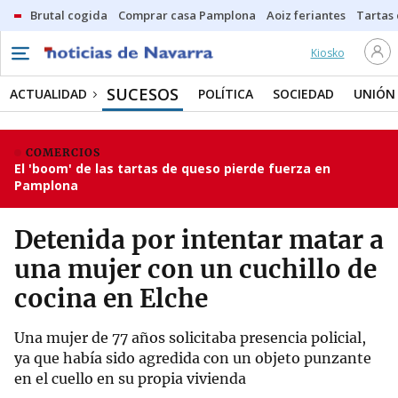
Brutal cogida
Comprar casa Pamplona
Aoiz feriantes
Tartas
Kiosko
SUCESOS
ACTUALIDAD
POLÍTICA
SOCIEDAD
UNIÓN
COMERCIOS
El 'boom' de las tartas de queso pierde fuerza en
Pamplona
Detenida por intentar matar a
una mujer con un cuchillo de
cocina en Elche
Una mujer de 77 años solicitaba presencia policial,
ya que había sido agredida con un objeto punzante
en el cuello en su propia vivienda