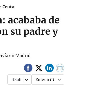
re Ceuta
n: acababa de
on su padre y
vivía en Madrid
Itzuli
Entzun