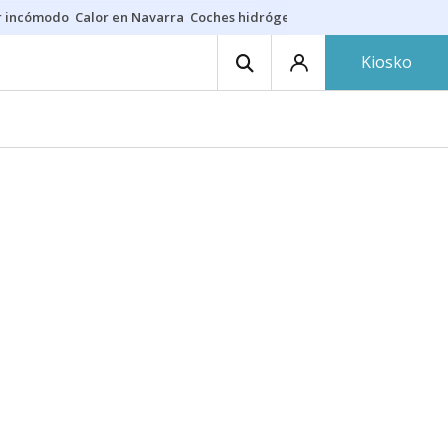
r incómodo
Calor en Navarra
Coches hidrógeno
Alerta en EE.UU.
Kiosko