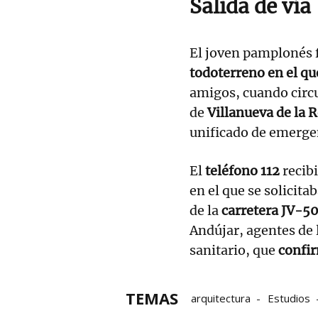
Salida de vía
El joven pamplonés 
todoterreno en el qu
amigos,
cuando circ
de
Villanueva de la 
unificado de emergen
El
teléfono 112
recibi
en el que se solicita
de la
carretera
JV-50
Andújar, agentes de 
sanitario, que
confir
TEMAS
arquitectura
Estudios
Universidad de Navarra