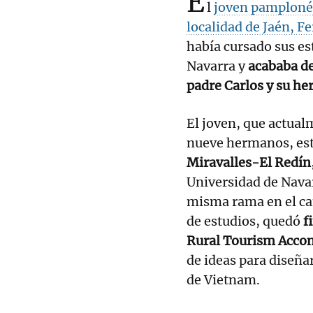
E
l
joven pamplonés 
localidad de Jaén, F
había cursado sus es
Navarra y
acababa de
padre Carlos y su he
El joven, que actual
nueve hermanos, est
Miravalles-El Redín
Universidad de Navar
misma rama en el c
de estudios, quedó
f
Rural Tourism Acc
de ideas para diseña
de Vietnam.