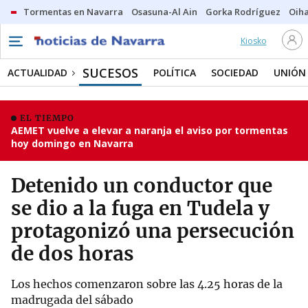
Tormentas en Navarra
Osasuna-Al Ain
Gorka Rodríguez
Oih
Kiosko
SUCESOS
ACTUALIDAD
POLÍTICA
SOCIEDAD
UNIÓN
EL TIEMPO
AEMET vuelve a elevar a naranja el aviso por tormentas
hoy domingo en Navarra
Detenido un conductor que
se dio a la fuga en Tudela y
protagonizó una persecución
de dos horas
Los hechos comenzaron sobre las 4.25 horas de la
madrugada del sábado