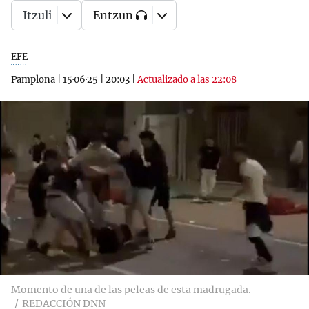
Itzuli
Entzun
EFE
Pamplona
|
15·06·25
|
20:03
|
Actualizado a las 22:08
Momento de una de las peleas de esta madrugada.
REDACCIÓN DNN