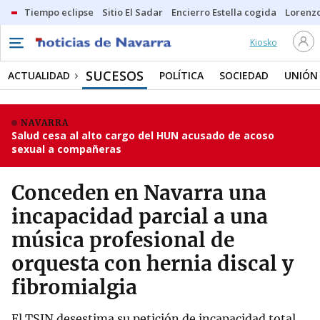
Tiempo eclipse
Sitio El Sadar
Encierro Estella cogida
Lorenzo
Kiosko
SUCESOS
ACTUALIDAD
POLÍTICA
SOCIEDAD
UNIÓN
NAVARRA
Salud cesa al alto cargo del HUN acusado de acoso
sexual a compañeras
Conceden en Navarra una
incapacidad parcial a una
música profesional de
orquesta con hernia discal y
fibromialgia
El TSJN desestima su petición de incapacidad total