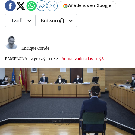
Añádenos en Google
Itzuli
Entzun
Enrique Conde
PAMPLONA
|
23·10·25
|
11:42
|
Actualizado a las 11:58