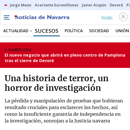
Jorge Messi
Acertante Euromillones
Javier Aizpún
Devoré
P
Kiosko
SUCESOS
ACTUALIDAD
POLÍTICA
SOCIEDAD
UNIÓN
PAMPLONA
El nuevo negocio que abrirá en pleno centro de Pamplona
tras el cierre de Devoré
Una historia de terror, un
horror de investigación
La pérdida y manipulación de pruebas que hubieran
resultado cruciales para esclarecer los hechos, así
como la insuficiente garantía de independencia en
la investigación, sonrojan a la Justicia navarra