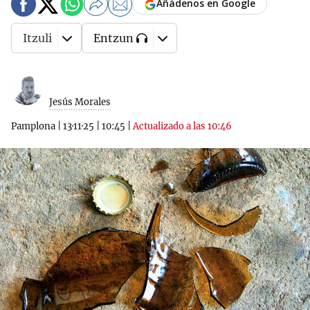
Añádenos en Google
Itzuli
Entzun
Jesús Morales
Pamplona
|
13·11·25
|
10:45
|
Actualizado a las 10:46