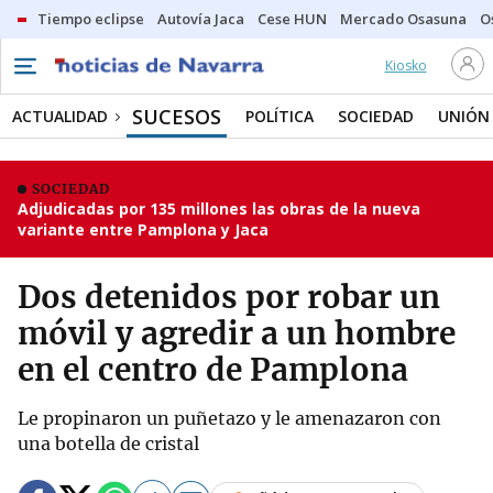
Tiempo eclipse
Autovía Jaca
Cese HUN
Mercado Osasuna
O
Kiosko
SUCESOS
ACTUALIDAD
POLÍTICA
SOCIEDAD
UNIÓN
SOCIEDAD
Adjudicadas por 135 millones las obras de la nueva
variante entre Pamplona y Jaca
Dos detenidos por robar un
móvil y agredir a un hombre
en el centro de Pamplona
Le propinaron un puñetazo y le amenazaron con
una botella de cristal