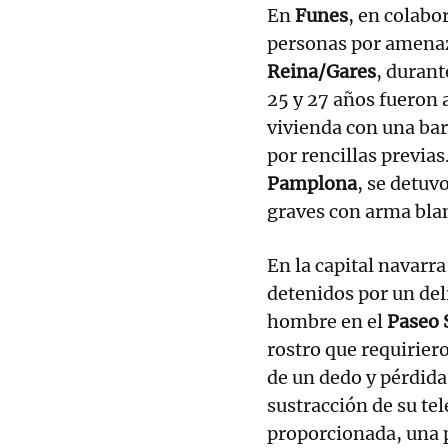
En
Funes
, en colabo
personas por amenaz
Reina/Gares
, durant
25 y 27 años fueron 
vivienda con una bar
por rencillas previa
Pamplona
, se detu
graves con arma blan
En la capital navarra
detenidos por un deli
hombre en el
Paseo 
rostro que requiriero
de un dedo y pérdida
sustracción de su tel
proporcionada, una p