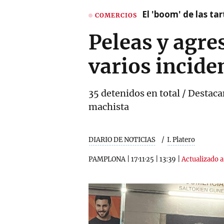
El 'boom' de las t
COMERCIOS
Peleas y agre
varios incide
35 detenidos en total / Destaca
machista
DIARIO DE NOTICIAS
I. Platero
PAMPLONA
|
17·11·25
|
13:39
|
Actualizado a