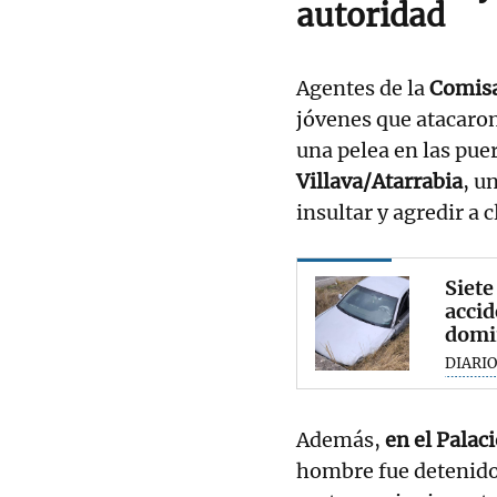
autoridad
Agentes de la
Comisa
jóvenes que atacaron
una pelea en las puer
Villava/Atarrabia
, u
insultar y agredir a 
Siete
accid
domi
DIARIO
Además,
en el Palac
hombre fue detenido 