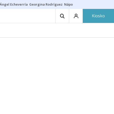
Ángel Echeverría
Georgina Rodríguez
Nápoles - Osasuna
Insultos rac
Kiosko