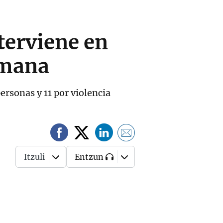
nterviene en
emana
ersonas y 11 por violencia
Itzuli
Entzun