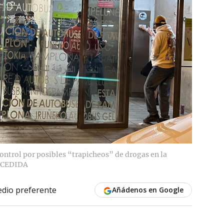
ontrol por posibles “trapicheos” de drogas en la
CEDIDA
dio preferente
Añádenos en Google