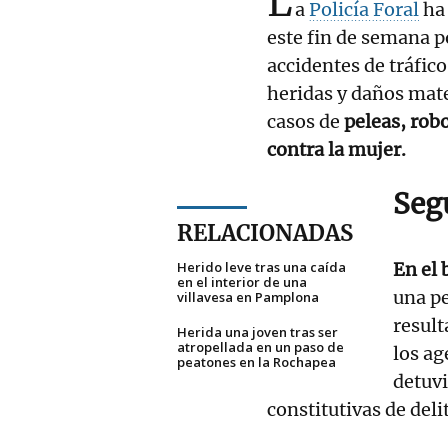
L
a
Policía Foral
ha 
este fin de semana po
accidentes de tráfic
heridas y daños mate
casos de
peleas, robo
contra la mujer.
Seg
RELACIONADAS
Herido leve tras una caída
En el 
en el interior de una
una pe
villavesa en Pamplona
result
Herida una joven tras ser
atropellada en un paso de
los ag
peatones en la Rochapea
detuvi
constitutivas de deli