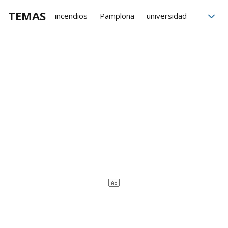
TEMAS
incendios
Pamplona
universidad
daños
Euros
delitos
Audiencia Provincial de Navarra
juzgados