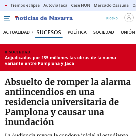
Tiempo eclipse
Autovía Jaca
Cese HUN
Mercado Osasuna
O
Kiosko
SUCESOS
ACTUALIDAD
POLÍTICA
SOCIEDAD
UNIÓN
SOCIEDAD
Adjudicadas por 135 millones las obras de la nueva
variante entre Pamplona y Jaca
Absuelto de romper la alarma
antiincendios en una
residencia universitaria de
Pamplona y causar una
inundación
La Audiencia revoca la condena inicial al estudiante,