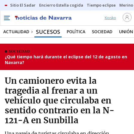
Sitio El Sadar
Encierro Estella cogida
Tiempo eclipse
Merino
Kiosko
SUCESOS
ACTUALIDAD
POLÍTICA
SOCIEDAD
UNIÓN
SOCIEDAD
¿Qué tiempo hará durante el eclipse del 12 de agosto en
Navarra?
Un camionero evita la
tragedia al frenar a un
vehículo que circulaba en
sentido contrario en la N-
121-A en Sunbilla
Una pareja de turistas circulaba en dirección