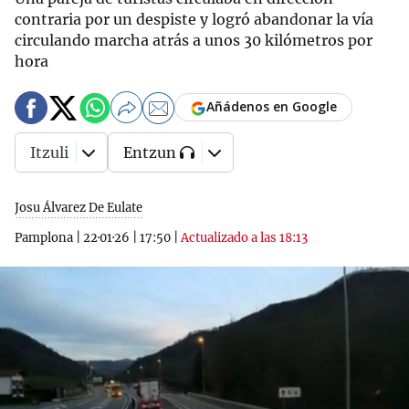
contraria por un despiste y logró abandonar la vía
circulando marcha atrás a unos 30 kilómetros por
hora
Añádenos en Google
Itzuli
Entzun
Josu Álvarez De Eulate
Pamplona
|
22·01·26
|
17:50
|
Actualizado a las 18:13