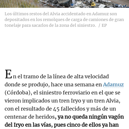
Los últimos restos del Alvia accidentado en Adamuz son
depositados en los remolques de carga de camiones de gran
tonelaje para sacarlos de la zona del siniestro.
EP
E
n el tramo de la línea de alta velocidad
donde se produjo, hace una semana en
Adamuz
(Córdoba), el siniestro ferroviario en el que se
vieron implicados un tren Iryo y un tren Alvia,
con el resultado de 45 fallecidos y más de un
centenar de heridos
, ya no queda ningún vagón
del Iryo en las vías, pues cinco de ellos ya han