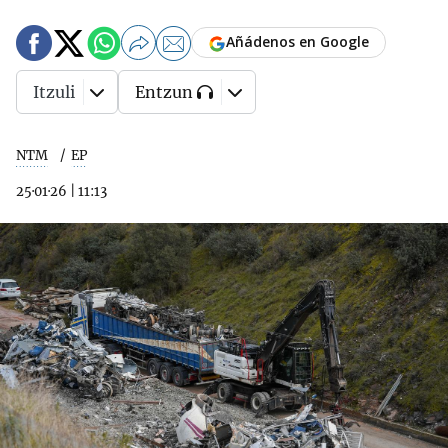
Añádenos en Google
Itzuli
Entzun
NTM
EP
25·01·26
|
11:13