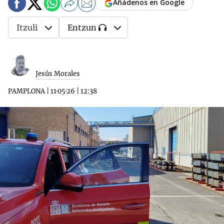
Añádenos en Google
Itzuli
Entzun
Jesús Morales
PAMPLONA
|
11·05·26
|
12:38