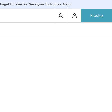
Ángel Echeverría
Georgina Rodríguez
Nápoles - Osasuna
Insultos rac
Kiosko