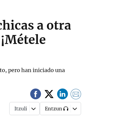
chicas a otra
"¡Métele
o, pero han iniciado una
Itzuli
Entzun