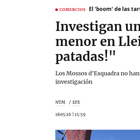
El 'boom' de las t
COMERCIOS
Investigan un
menor en Llei
patadas!"
Los Mossos d'Esquadra no han 
investigación
NTM
EFE
18·05·26
|
15:59