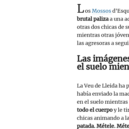
L
os
Mossos
d'Esqu
brutal paliza
a una a
otras dos chicas de s
mientras otras jóve
las agresoras a segu
Las imágenes
el suelo mien
La Veu de Lleida ha 
había enviado la madr
en el suelo mientras
todo el cuerpo
y le t
chicas animando a la
patada. Métele. Mét