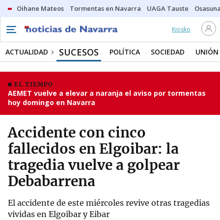
Oihane Mateos
Tormentas en Navarra
UAGA Tauste
Osasuna
Kiosko
SUCESOS
ACTUALIDAD
POLÍTICA
SOCIEDAD
UNIÓN
EL TIEMPO
AEMET vuelve a elevar a naranja el aviso por tormentas
hoy domingo en Navarra
Accidente con cinco
fallecidos en Elgoibar: la
tragedia vuelve a golpear
Debabarrena
El accidente de este miércoles revive otras tragedias
vividas en Elgoibar y Eibar