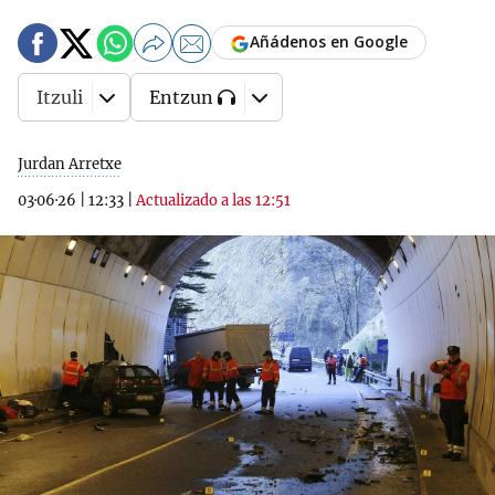
Añádenos en Google
Itzuli
Entzun
Jurdan Arretxe
03·06·26
|
12:33
|
Actualizado a las 12:51