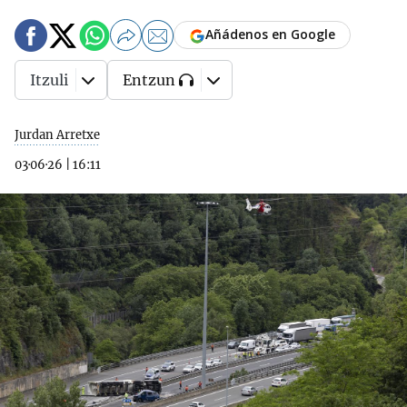
Añádenos en Google
Itzuli
Entzun
Jurdan Arretxe
03·06·26
|
16:11