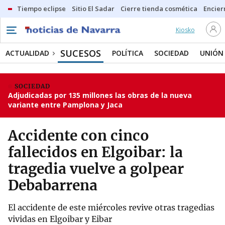
Tiempo eclipse
Sitio El Sadar
Cierre tienda cosmética
Encier
Kiosko
SUCESOS
ACTUALIDAD
POLÍTICA
SOCIEDAD
UNIÓN
SOCIEDAD
Adjudicadas por 135 millones las obras de la nueva
variante entre Pamplona y Jaca
Accidente con cinco
fallecidos en Elgoibar: la
tragedia vuelve a golpear
Debabarrena
El accidente de este miércoles revive otras tragedias
vividas en Elgoibar y Eibar