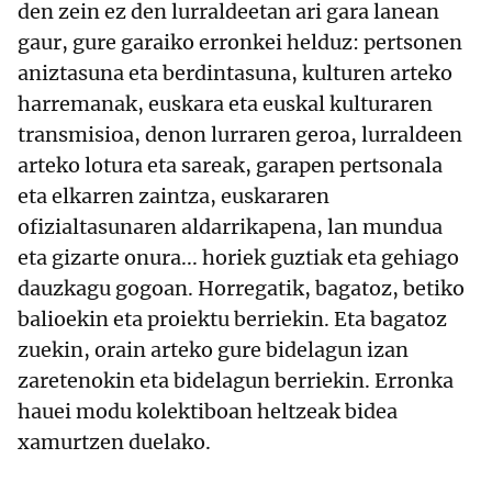
den zein ez den lurraldeetan ari gara lanean
gaur, gure garaiko erronkei helduz: pertsonen
aniztasuna eta berdintasuna, kulturen arteko
harremanak, euskara eta euskal kulturaren
transmisioa, denon lurraren geroa, lurraldeen
arteko lotura eta sareak, garapen pertsonala
eta elkarren zaintza, euskararen
ofizialtasunaren aldarrikapena, lan mundua
eta gizarte onura... horiek guztiak eta gehiago
dauzkagu gogoan. Horregatik, bagatoz, betiko
balioekin eta proiektu berriekin. Eta bagatoz
zuekin, orain arteko gure bidelagun izan
zaretenokin eta bidelagun berriekin. Erronka
hauei modu kolektiboan heltzeak bidea
xamurtzen duelako.