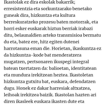
Ikastolak ez dira eskolak bakarrik;
erresistentzia eta sorkuntzarako benetako
guneak dira, hizkuntza eta kultura
berreskuratzeko prozesu baten motorrak, eta
horri esker euskarak hiztun berriak irabazi
ditu, belaunaldien arteko transmisioa bermatu
du eta, batez ere, hitz egiten dutenei
harrotasuna eman die. Horietan, ikaskuntza ez
da hizkuntza-kode bat menderatzera
mugatzen, pertsonaren ikuspegi integral
batean txertatzen da: balioetan, identitatean
eta mundura irekitzean heztea. Ikastoletan
hizkuntza gutxitu bat, euskara, defendatzen
dugu. Honek ez dakar harresiak altxatzea,
leihoak irekitzea baizik. Ikastolan hazten ari
diren ikasleek euskara ikasten dute eta