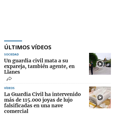
ÚLTIMOS VÍDEOS
SOCIEDAD
Un guardia civil mata a su
expareja, también agente, en
Llanes
VÍDEOS
La Guardia Civil ha intervenido
más de 115.000 joyas de lujo
falsificadas en una nave
comercial