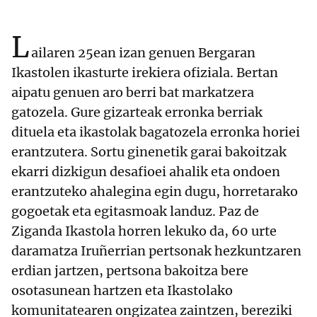
L
ailaren 25ean izan genuen Bergaran
Ikastolen ikasturte irekiera ofiziala. Bertan
aipatu genuen aro berri bat markatzera
gatozela. Gure gizarteak erronka berriak
dituela eta ikastolak bagatozela erronka horiei
erantzutera. Sortu ginenetik garai bakoitzak
ekarri dizkigun desafioei ahalik eta ondoen
erantzuteko ahalegina egin dugu, horretarako
gogoetak eta egitasmoak landuz. Paz de
Ziganda Ikastola horren lekuko da, 60 urte
daramatza Iruñerrian pertsonak hezkuntzaren
erdian jartzen, pertsona bakoitza bere
osotasunean hartzen eta Ikastolako
komunitatearen ongizatea zaintzen, bereziki