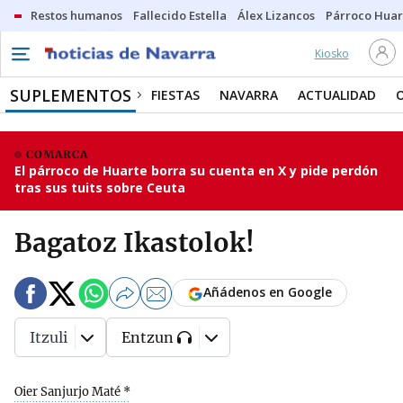
Restos humanos
Fallecido Estella
Álex Lizancos
Párroco Huar
Kiosko
SUPLEMENTOS
FIESTAS
NAVARRA
ACTUALIDAD
COMARCA
El párroco de Huarte borra su cuenta en X y pide perdón
tras sus tuits sobre Ceuta
Bagatoz Ikastolok!
Añádenos en Google
Itzuli
Entzun
Oier Sanjurjo Maté *