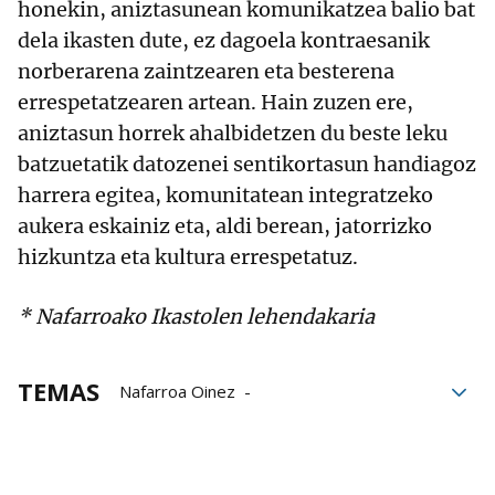
honekin, aniztasunean komunikatzea balio bat
dela ikasten dute, ez dagoela kontraesanik
norberarena zaintzearen eta besterena
errespetatzearen artean. Hain zuzen ere,
aniztasun horrek ahalbidetzen du beste leku
batzuetatik datozenei sentikortasun handiagoz
harrera egitea, komunitatean integratzeko
aukera eskainiz eta, aldi berean, jatorrizko
hizkuntza eta kultura errespetatuz.
* Nafarroako Ikastolen lehendakaria
TEMAS
Nafarroa Oinez
Nafarroa Oinez 2025
Oier Sanjurjo
Euskera
Ikastola
Paz de Ziganda