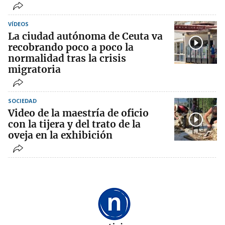
VÍDEOS
La ciudad autónoma de Ceuta va
recobrando poco a poco la
normalidad tras la crisis
migratoria
SOCIEDAD
Video de la maestría de oficio
con la tijera y del trato de la
oveja en la exhibición