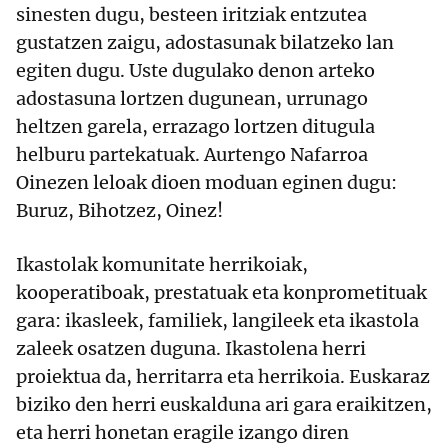
sinesten dugu, besteen iritziak entzutea
gustatzen zaigu, adostasunak bilatzeko lan
egiten dugu. Uste dugulako denon arteko
adostasuna lortzen dugunean, urrunago
heltzen garela, errazago lortzen ditugula
helburu partekatuak. Aurtengo Nafarroa
Oinezen leloak dioen moduan eginen dugu:
Buruz, Bihotzez, Oinez!
Ikastolak komunitate herrikoiak,
kooperatiboak, prestatuak eta konprometituak
gara: ikasleek, familiek, langileek eta ikastola
zaleek osatzen duguna. Ikastolena herri
proiektua da, herritarra eta herrikoia. Euskaraz
biziko den herri euskalduna ari gara eraikitzen,
eta herri honetan eragile izango diren