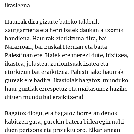
ikasleena.
Haurrak dira gizarte bateko talderik
zaurgarriena eta herri batek daukan altxorrik
handiena. Haurrak etorkizuna dira, bai
Nafarroan, bai Euskal Herrian eta baita
Palestinan ere. Haiek ere merezi dute, bizitzea,
ikastea, jolastea, zoriontsuak izatea eta
etorkizun bat eraikitzea. Palestinako haurrak
gureak ere badira. Ikastolak bagatoz, munduko
haur guztiak errespetuz eta maitasunez haziko
dituen mundu bat eraikitzera!
Bagatoz diogu, eta bagatoz horretan denok
kabitzen gara, gurekin batera bidea egin nahi
duen pertsona eta proiektu oro. Elkarlanean