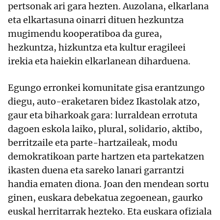
pertsonak ari gara hezten. Auzolana, elkarlana
eta elkartasuna oinarri dituen hezkuntza
mugimendu kooperatiboa da gurea,
hezkuntza, hizkuntza eta kultur eragileei
irekia eta haiekin elkarlanean diharduena.
Egungo erronkei komunitate gisa erantzungo
diegu, auto-eraketaren bidez Ikastolak atzo,
gaur eta biharkoak gara: lurraldean errotuta
dagoen eskola laiko, plural, solidario, aktibo,
berritzaile eta parte-hartzaileak, modu
demokratikoan parte hartzen eta partekatzen
ikasten duena eta sareko lanari garrantzi
handia ematen diona. Joan den mendean sortu
ginen, euskara debekatua zegoenean, gaurko
euskal herritarrak hezteko. Eta euskara ofiziala