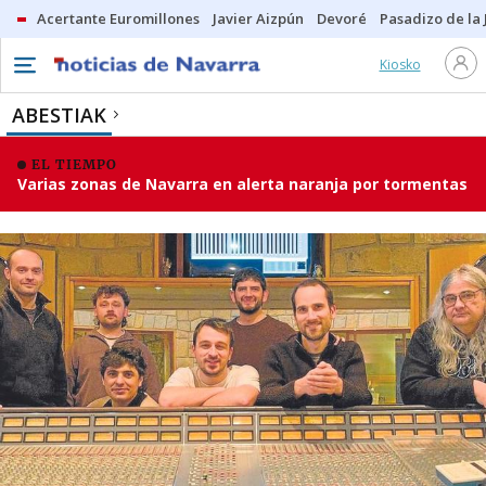
Acertante Euromillones
Javier Aizpún
Devoré
Pasadizo de la
Kiosko
ABESTIAK
EL TIEMPO
Varias zonas de Navarra en alerta naranja por tormentas