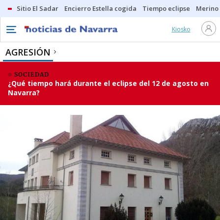
Sitio El Sadar
Encierro Estella cogida
Tiempo eclipse
Merino
Kiosko
AGRESIÓN
SOCIEDAD
¿Qué tiempo hará durante el eclipse del 12 de agosto en
Navarra?