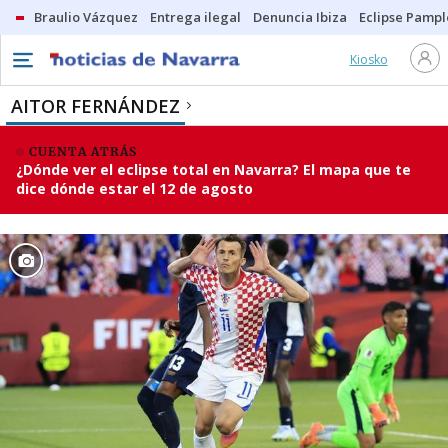
Braulio Vázquez
Entrega ilegal
Denuncia Ibiza
Eclipse Pamp
Kiosko
AITOR FERNÁNDEZ
CUENTA ATRÁS
¿Dónde ver el eclipse total en Navarra? El mapa que te
dice dónde estar el 12 de agosto