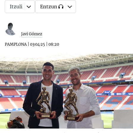
Itzuli
Entzun
Javi Gómez
PAMPLONA
|
03·04·25
|
08:20