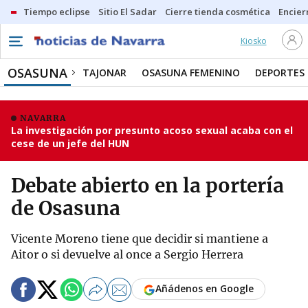
Tiempo eclipse
Sitio El Sadar
Cierre tienda cosmética
Encier
Kiosko
OSASUNA
TAJONAR
OSASUNA FEMENINO
DEPORTES
NAVARRA
La investigación por presunto acoso sexual acaba con el
cese de un jefe del HUN
Debate abierto en la portería
de Osasuna
Vicente Moreno tiene que decidir si mantiene a
Aitor o si devuelve al once a Sergio Herrera
Añádenos en Google