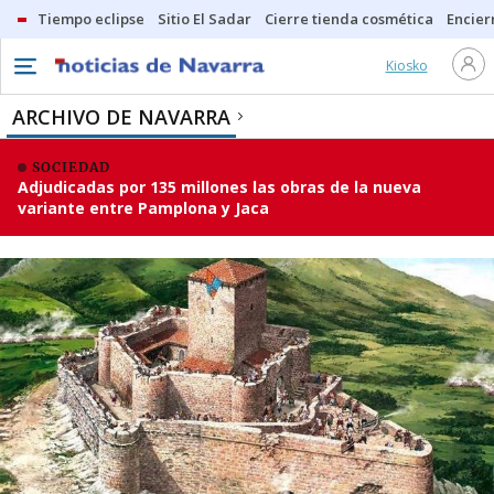
Tiempo eclipse
Sitio El Sadar
Cierre tienda cosmética
Encier
Kiosko
ARCHIVO DE NAVARRA
SOCIEDAD
Adjudicadas por 135 millones las obras de la nueva
variante entre Pamplona y Jaca