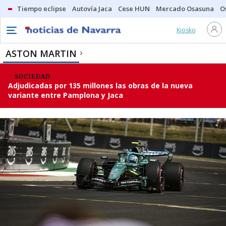
Tiempo eclipse
Autovía Jaca
Cese HUN
Mercado Osasuna
O
Kiosko
ASTON MARTIN
SOCIEDAD
Adjudicadas por 135 millones las obras de la nueva
variante entre Pamplona y Jaca