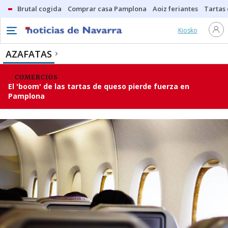
Brutal cogida
Comprar casa Pamplona
Aoiz feriantes
Tartas
Kiosko
AZAFATAS
COMERCIOS
El 'boom' de las tartas de queso pierde fuerza en
Pamplona