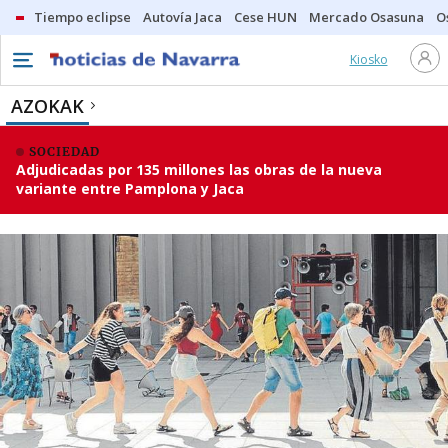
Tiempo eclipse
Autovía Jaca
Cese HUN
Mercado Osasuna
O
Kiosko
AZOKAK
SOCIEDAD
Adjudicadas por 135 millones las obras de la nueva
variante entre Pamplona y Jaca