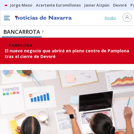
Jorge Messi
Acertante Euromillones
Javier Aizpún
Devoré
P
Kiosko
BANCARROTA
PAMPLONA
El nuevo negocio que abrirá en pleno centro de Pamplona
tras el cierre de Devoré