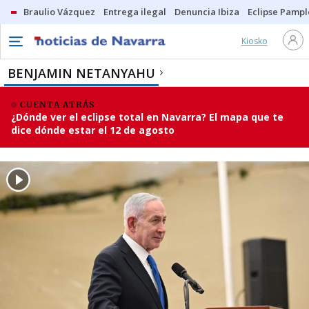
Braulio Vázquez
Entrega ilegal
Denuncia Ibiza
Eclipse Pamp
Kiosko
BENJAMIN NETANYAHU
CUENTA ATRÁS
¿Dónde ver el eclipse total en Navarra? El mapa que te
dice dónde estar el 12 de agosto