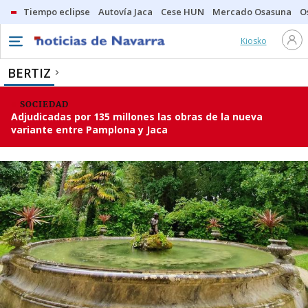
Tiempo eclipse
Autovía Jaca
Cese HUN
Mercado Osasuna
O
Kiosko
BERTIZ
SOCIEDAD
Adjudicadas por 135 millones las obras de la nueva
variante entre Pamplona y Jaca