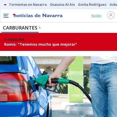
Tormentas en Navarra
Osasuna-Al Ain
Gorka Rodríguez
Indu
Kiosko
CARBURANTES
OSASUNA
Ramis: "Tenemos mucho que mejorar"