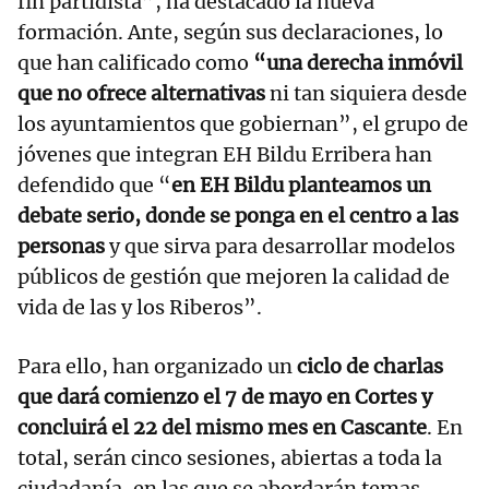
fin partidista”, ha destacado la nueva
formación. Ante, según sus declaraciones, lo
que han calificado como
“una derecha inmóvil
que no ofrece alter
nativas
ni tan siquiera desde
los ayuntamientos que gobiernan”, el grupo de
jóvenes que integran EH Bildu Erribera han
defendido que “
en EH Bildu planteamos un
debate serio, donde se ponga en el centro a las
personas
y que sirva para desarrollar modelos
públicos de gestión que mejoren la calidad de
vida de las y los Riberos”.
Para ello, han organizado un
ciclo de charlas
que dará comienzo el 7 de mayo en Cortes y
concluirá el 22 del mismo mes en Cascante
. En
total, serán cinco sesiones, abiertas a toda la
ciudadanía, en las que se abordarán temas