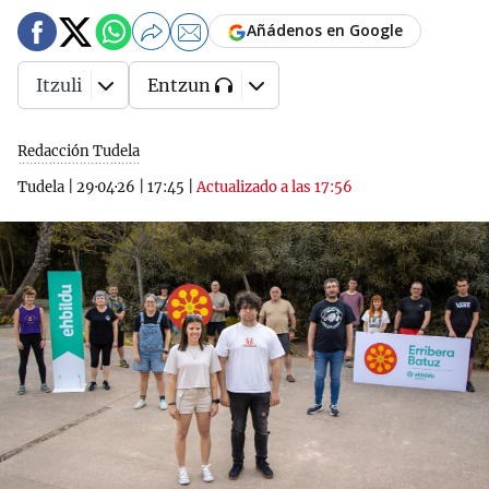
Añádenos en Google
Itzuli
Entzun
Redacción Tudela
Tudela
|
29·04·26
|
17:45
|
Actualizado a las 17:56