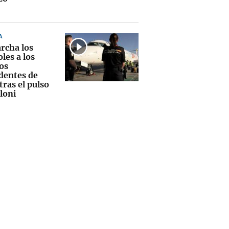
A
rcha los
les a los
os
dentes de
 tras el pulso
loni