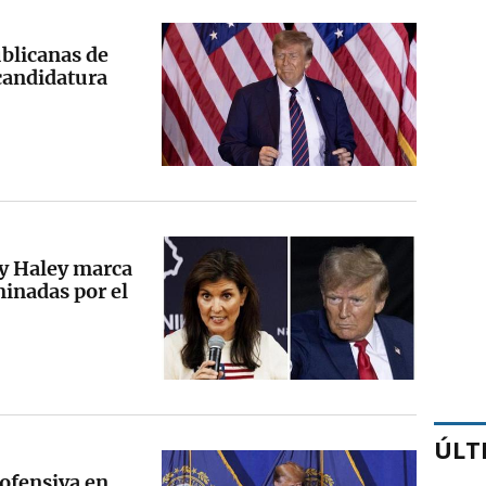
blicanas de
candidatura
 y Haley marca
minadas por el
ÚLT
 ofensiva en