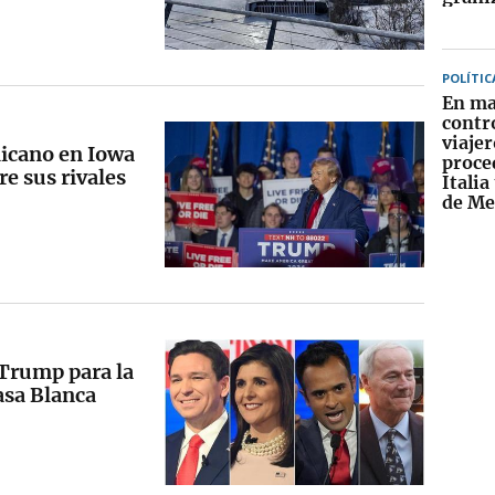
POLÍTIC
En ma
contro
viajer
licano en Iowa
proce
re sus rivales
Italia
de Me
 Trump para la
asa Blanca