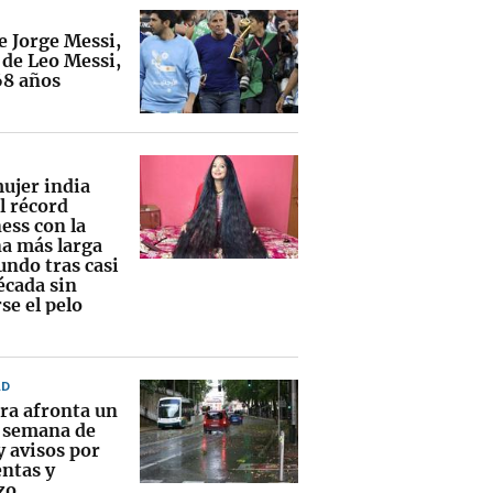
e Jorge Messi,
 de Leo Messi,
68 años
ujer india
l récord
ess con la
a más larga
undo tras casi
écada sin
se el pelo
AD
ra afronta un
e semana de
y avisos por
ntas y
zo