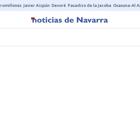
uromillones
Javier Aizpún
Devoré
Pasadizo de la Jacoba
Osasuna-Al A