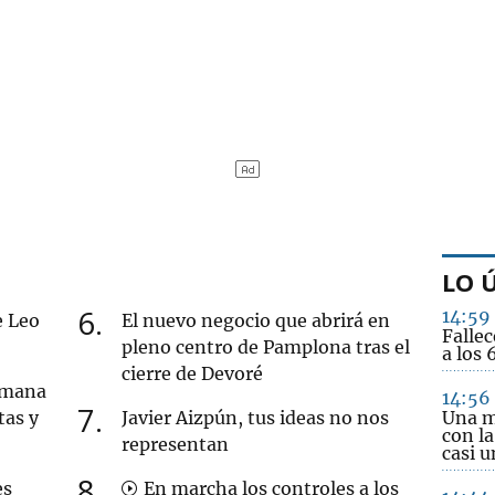
LO 
6
14:59
e Leo
El nuevo negocio que abrirá en
Fallec
pleno centro de Pamplona tras el
a los 
cierre de Devoré
semana
14:56
7
tas y
Javier Aizpún, tus ideas no nos
Una m
con l
representan
casi u
8
es
En marcha los controles a los