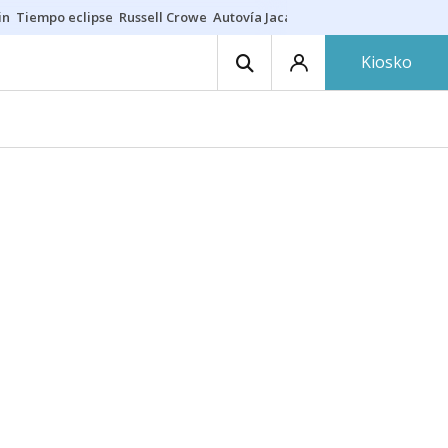
in
Tiempo eclipse
Russell Crowe
Autovía Jaca
Ronald Araújo
Prohibic
Kiosko