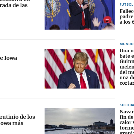
ada de las
FÚTBOL
Fallec
padre
a los 
MUNDO
Una m
bate e
de Iowa
Guinn
melen
del m
una d
cortar
SOCIED
Navar
utinio de los
fin d
calor 
 Iowa más
torme
grani