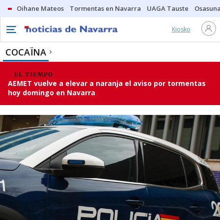
Oihane Mateos
Tormentas en Navarra
UAGA Tauste
Osasuna
Kiosko
COCAÏNA
EL TIEMPO
AEMET vuelve a elevar a naranja el aviso por tormentas
hoy domingo en Navarra