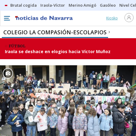
Brutal cogida
Iraola-Víctor
Merino Amigó
Gasóleo
Nivel Ce
Kiosko
COLEGIO LA COMPASIÓN-ESCOLAPIOS
FÚTBOL
Iraola se deshace en elogios hacia Víctor Muñoz