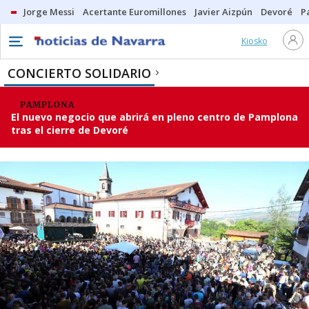
Jorge Messi
Acertante Euromillones
Javier Aizpún
Devoré
P
Kiosko
CONCIERTO SOLIDARIO
PAMPLONA
El nuevo negocio que abrirá en pleno centro de Pamplona
tras el cierre de Devoré