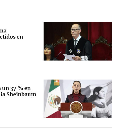
ana
etidos en
n un 37 % en
udia Sheinbaum