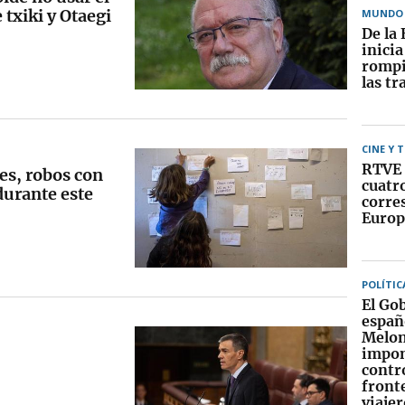
 txiki y Otaegi
MUNDO
De la 
inici
rompi
las tr
CINE Y 
RTVE 
es, robos con
cuatr
 durante este
corre
Europ
POLÍTIC
El Go
españ
Melon
impo
contr
fronte
viajer