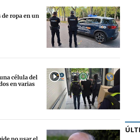
 de ropa en un
una célula del
dos en varias
ÚLT
de no usar el