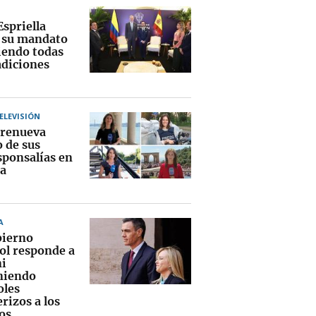
Espriella
a su mandato
endo todas
adiciones
TELEVISIÓN
renueva
o de sus
sponsalías en
a
A
bierno
ol responde a
i
niendo
oles
rizos a los
os