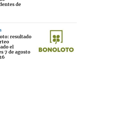
dentes de
S
oto: resultado
rteo
ado el
es 7 de agosto
26