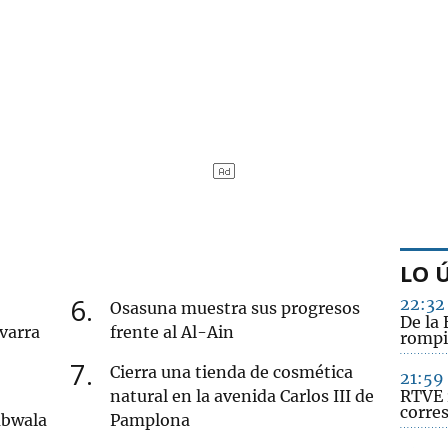
LO 
6
22:32
Osasuna muestra sus progresos
De la 
varra
frente al Al-Ain
rompi
7
Cierra una tienda de cosmética
21:59
natural en la avenida Carlos III de
RTVE 
corre
mbwala
Pamplona