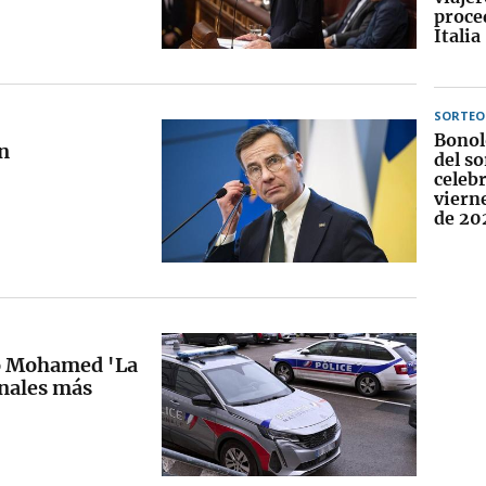
proce
Italia
SORTEO
Bonol
n
del so
celebr
viern
de 20
co Mohamed 'La
inales más