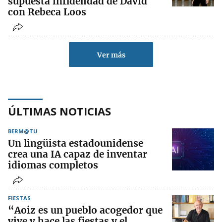
supuesta infidelidad de David
con Rebeca Loos
Ver más
ÚLTIMAS NOTICIAS
BERM@TU
Un lingüista estadounidense
crea una IA capaz de inventar
idiomas completos
FIESTAS
“Aoiz es un pueblo acogedor que
vive y hace las fiestas y el