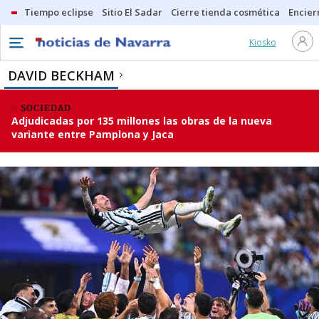
Tiempo eclipse
Sitio El Sadar
Cierre tienda cosmética
Encier
Kiosko
DAVID BECKHAM
SOCIEDAD
Adjudicadas por 135 millones las obras de la nueva
variante entre Pamplona y Jaca