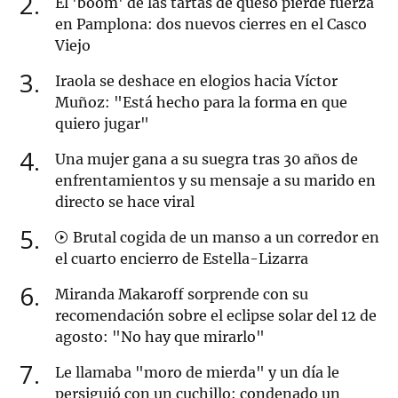
2
El 'boom' de las tartas de queso pierde fuerza
en Pamplona: dos nuevos cierres en el Casco
Viejo
3
Iraola se deshace en elogios hacia Víctor
Muñoz: "Está hecho para la forma en que
quiero jugar"
4
Una mujer gana a su suegra tras 30 años de
enfrentamientos y su mensaje a su marido en
directo se hace viral
5
Brutal cogida de un manso a un corredor en
el cuarto encierro de Estella-Lizarra
6
Miranda Makaroff sorprende con su
recomendación sobre el eclipse solar del 12 de
agosto: "No hay que mirarlo"
7
Le llamaba "moro de mierda" y un día le
persiguió con un cuchillo: condenado un