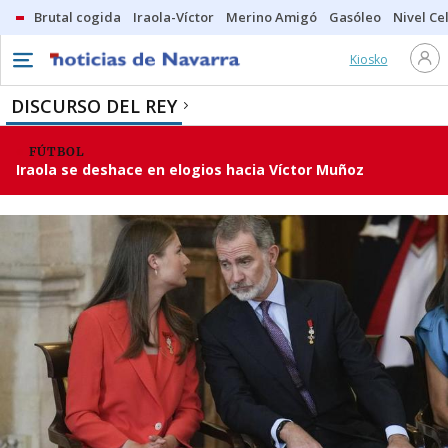
Brutal cogida
Iraola-Víctor
Merino Amigó
Gasóleo
Nivel Ce
Kiosko
DISCURSO DEL REY
FÚTBOL
Iraola se deshace en elogios hacia Víctor Muñoz