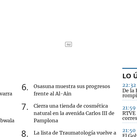
LO 
6
22:32
Osasuna muestra sus progresos
De la 
varra
frente al Al-Ain
rompi
7
Cierra una tienda de cosmética
21:59
natural en la avenida Carlos III de
RTVE 
corre
mbwala
Pamplona
21:50
8
La lista de Traumatología vuelve a
El Go