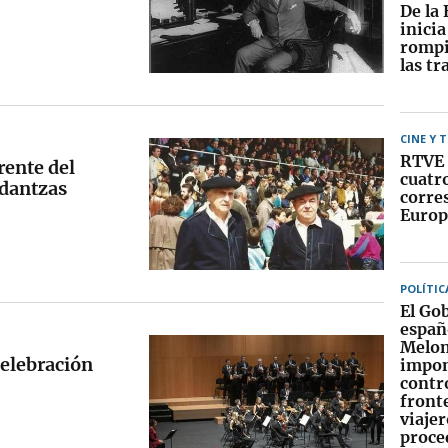
De la 
inici
rompi
las tr
CINE Y 
RTVE 
rente del
cuatr
 dantzas
corre
Europ
POLÍTIC
El Go
españ
Melon
celebración
impo
contr
fronte
viajer
proce