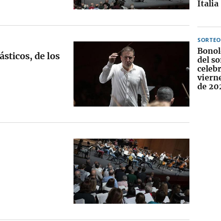
Italia
SORTEO
Bonol
sticos, de los
del so
celebr
viern
de 20