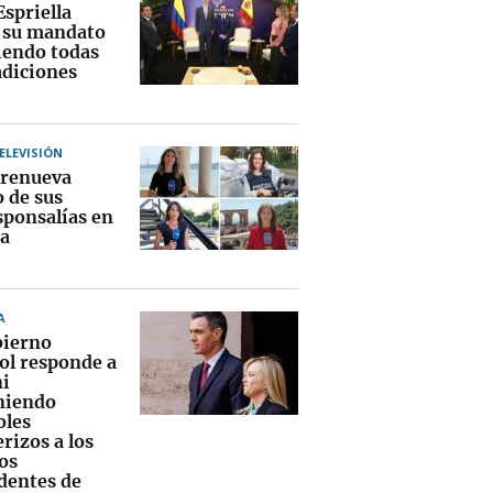
Espriella
a su mandato
endo todas
adiciones
TELEVISIÓN
renueva
o de sus
sponsalías en
a
A
bierno
ol responde a
i
niendo
oles
rizos a los
os
dentes de