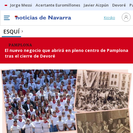
Jorge Messi
Acertante Euromillones
Javier Aizpún
Devoré
P
Kiosko
ESQUÍ
PAMPLONA
El nuevo negocio que abrirá en pleno centro de Pamplona
tras el cierre de Devoré