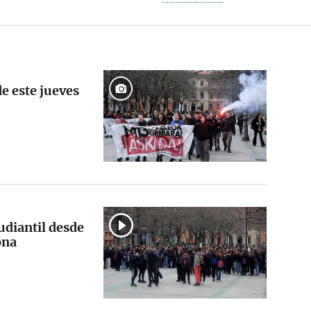
de este jueves
udiantil desde
ona