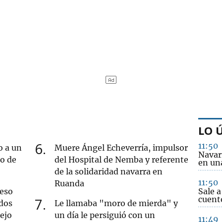
LO 
6
11:50
o a un
Muere Ángel Echeverría, impulsor
Navar
ro de
del Hospital de Nemba y referente
en una
de la solidaridad navarra en
11:50
Ruanda
ueso
Sale a
cuento
7
dos
Le llamaba "moro de mierda" y
iejo
un día le persiguió con un
11:49