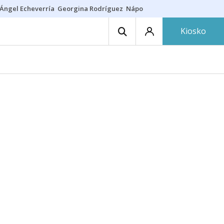
Ángel Echeverría
Georgina Rodríguez
Nápoles - Osasuna
Insultos rac
Kiosko