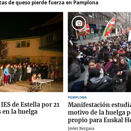
artas de queso pierde fuerza en Pamplona
PAMPLONA
 IES de Estella por 21
Manifestación estudi
 en la huelga
motivo de la huelga 
propio para Euskal H
Javier Bergasa