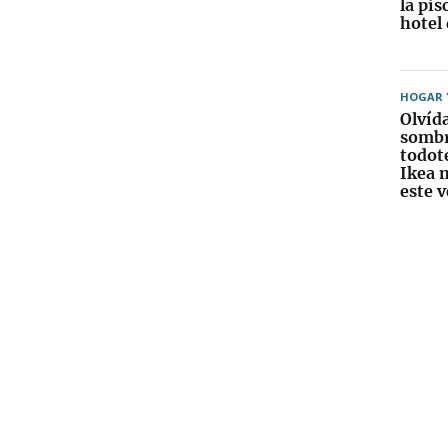
la pis
hotel
HOGAR Y
Olvída
sombr
todot
Ikea 
este 