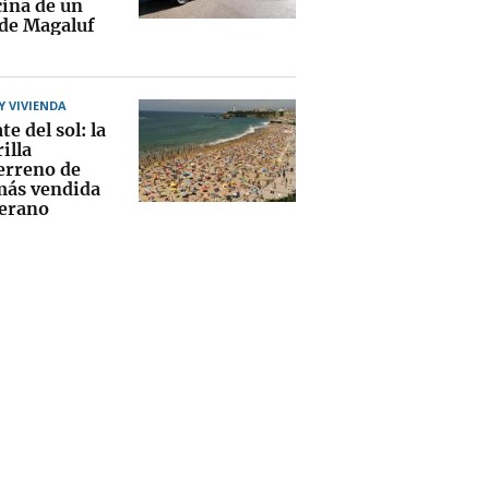
cina de un
 de Magaluf
 VIVIENDA
te del sol: la
illa
erreno de
más vendida
verano