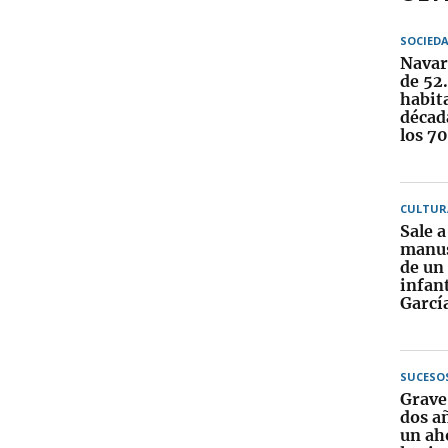
SOCIED
Navar
de 52
habit
década
los 7
CULTUR
Sale a 
manus
de un
infant
Garcí
SUCESO
Grave
dos añ
un ah