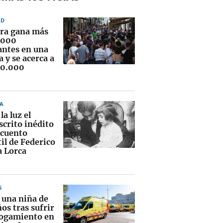
AD
ra gana más
.000
antes en una
 y se acerca a
00.000
A
la luz el
crito inédito
 cuento
il de Federico
a Lorca
S
 una niña de
os tras sufrir
ogamiento en