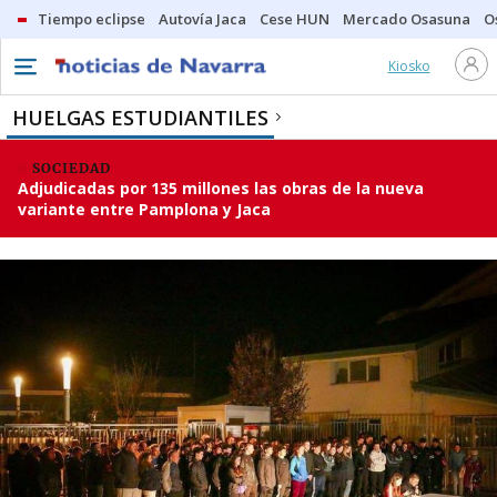
Tiempo eclipse
Autovía Jaca
Cese HUN
Mercado Osasuna
O
Kiosko
HUELGAS ESTUDIANTILES
SOCIEDAD
Adjudicadas por 135 millones las obras de la nueva
variante entre Pamplona y Jaca