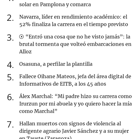
solar en Pamplona y comarca
2
Navarra, líder en rendimiento académico: el
52% finaliza la carrera en el tiempo previsto
3
“Entró una cosa que no he visto jamás”: la
brutal tormenta que volteó embarcaciones en
Alloz
4
Osasuna, a perfilar la plantilla
5
Fallece Oihane Mateos, jefa del área digital de
Informativos de EITB, a los 45 años
6
Álex Marchal: “Mi padre hizo su carrera como
Irurzun por mi abuela y yo quiero hacer la mía
como Marchal”
7
Hallan muertos con signos de violencia al
dirigente agrario Javier Sánchez y a su mujer
en Tauste (Zaragoza)