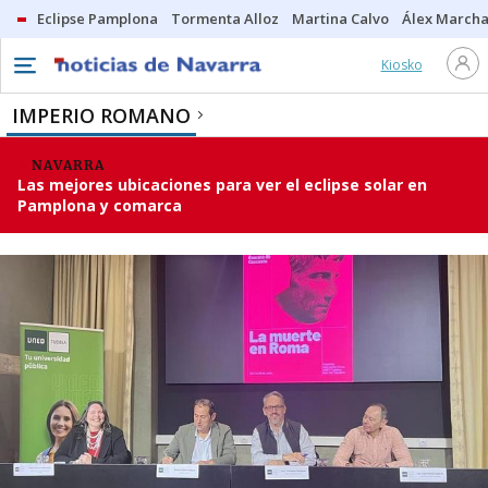
Eclipse Pamplona
Tormenta Alloz
Martina Calvo
Álex Marcha
Kiosko
IMPERIO ROMANO
NAVARRA
Las mejores ubicaciones para ver el eclipse solar en
Pamplona y comarca