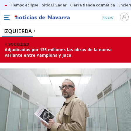
Tiempo eclipse
Sitio El Sadar
Cierre tienda cosmética
Encier
Kiosko
IZQUIERDA
SOCIEDAD
Adjudicadas por 135 millones las obras de la nueva
variante entre Pamplona y Jaca