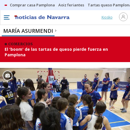
Comprar casa Pamplona
Aoiz feriantes
Tartas queso Pamplon
Kiosko
MARÍA ASURMENDI
COMERCIOS
El 'boom' de las tartas de queso pierde fuerza en
Pamplona