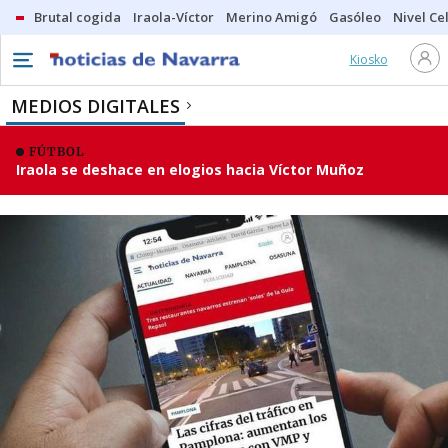
Brutal cogida
Iraola-Víctor
Merino Amigó
Gasóleo
Nivel Ce
Kiosko
MEDIOS DIGITALES
FÚTBOL
Iraola se deshace en elogios hacia Víctor Muñoz